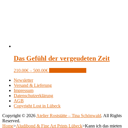
Das Gefühl der vergeudeten Zeit
Price
This
210.00
€
–
500.00
€
Optionen auswählen
range:
product
Newsletter
210.00€
has
Versand & Lieferung
through
multiple
Impressum
500.00€
variants.
Datenschutzerklärung
The
AGB
options
Copyright Lost in Lübeck
may
be
Copyright © 2026
Atelier Roststätte – Tina Schönwald
. All Rights
chosen
Reserved.
on
Scroll
Home
>
Aludibond & Fine Art Prints Lübeck
>
Kann ich das mieten
the