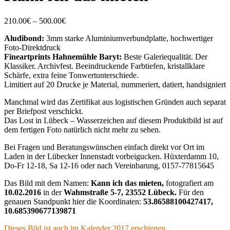
Price
210.00
€
–
500.00
€
range:
Aludibond:
3mm starke Aluminiumverbundplatte, hochwertiger
210.00€
Foto-Direktdruck
through
Fineartprints Hahnemühle Baryt:
Beste Galeriequalität. Der
500.00€
Klassiker. Archivfest. Beeindruckende Farbtiefen, kristallklare
Schärfe, extra feine Tonwertunterschiede.
Limitiert auf 20 Drucke je Material, nummeriert, datiert, handsigniert
Manchmal wird das Zertifikat aus logistischen Gründen auch separat
per Briefpost verschickt.
Das Lost in Lübeck – Wasserzeichen auf diesem Produktbild ist auf
dem fertigen Foto natürlich nicht mehr zu sehen.
Bei Fragen und Beratungswünschen einfach direkt vor Ort im
Laden in der Lübecker Innenstadt vorbeigucken. Hüxterdamm 10,
Do-Fr 12-18, Sa 12-16 oder nach Vereinbarung, 0157-77815645
Das Bild mit dem Namen:
Kann ich das mieten,
fotografiert am
10.02.2016
in der
Wahmstraße 5-7, 23552 Lübeck.
Für den
genauen Standpunkt hier die Koordinaten:
53.86588100427417,
10.685390677139871
Dieses Bild ist auch im Kalender 2017 erschienen.