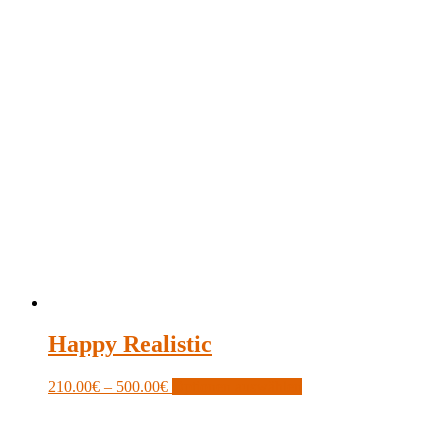
Happy Realistic
Price
This
210.00
€
–
500.00
€
Optionen auswählen
range:
product
210.00€
has
through
multiple