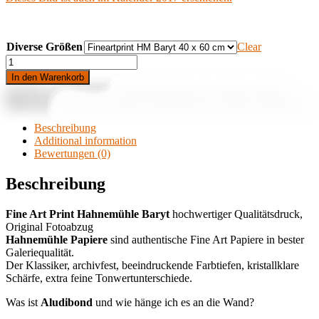
Diverse Größen
Clear
Kann
ich
In den Warenkorb
das
Art.-Nr.:
k.A.
Kategorie:
Aludibond & Fine Art Prints Lübeck
mieten
Stichworte:
altstadt
,
einkaufen
,
fußgängerzone
,
haerder
,
kohlmarkt
quantity
Beschreibung
Additional information
Bewertungen (0)
Beschreibung
Fine Art Print Hahnemühle
Baryt
hochwertiger Qualitätsdruck,
Original Fotoabzug
Hahnemühle Papiere
sind authentische Fine Art Papiere in bester
Galeriequalität.
Der Klassiker, archivfest, beeindruckende Farbtiefen, kristallklare
Schärfe, extra feine Tonwertunterschiede.
Was ist
Aludibond
und wie hänge ich es an die Wand?