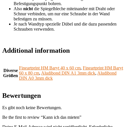
Befestigungspunkt bohren.
Also
nicht
die Spiegelbleche miteinander mit Draht oder
Schnur verbinden, um nur eine Schraube in der Wand
befestigen zu müssen.
Je nach Wandtyp spezielle Dübel und die dazu passenden
Schrauben verwenden.
Additional information
Fineartprint HM Baryt 40 x 60 cm
,
Fineartprint HM Baryt
Diverse
60 x 80 cm
,
Aludibond DIN A1 3mm dick
,
Aludibond
Größen
DIN A0 3mm dick
Bewertungen
Es gibt noch keine Bewertungen.
Be the first to review “Kann ich das mieten”
Deine E-Mail-Adresse wird nicht veröffentlicht.
Erforderliche