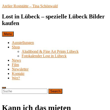
Skip
Atelier Roststätte – Tina Schönwald
to
content
Lost in Lübeck – spezielle Lübeck Bilder
kaufen
Menu
Ausstellungen
Shop
Aludibond & Fine Art Prints Lübeck
Fotokalender Lost in Lübeck
News
Film
Newsletter
Kontakt
Wer?
Search
Search
Search
for:
Kann ich das mieten