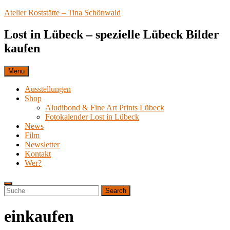
Skip
Atelier Roststätte – Tina Schönwald
to
content
Lost in Lübeck – spezielle Lübeck Bilder
kaufen
Menu
Ausstellungen
Shop
Aludibond & Fine Art Prints Lübeck
Fotokalender Lost in Lübeck
News
Film
Newsletter
Kontakt
Wer?
Search
Search
Search
for:
einkaufen