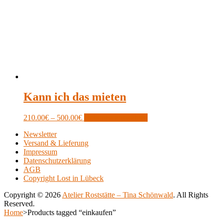
Kann ich das mieten
Price
This
210.00
€
–
500.00
€
Optionen auswählen
range:
product
Newsletter
210.00€
has
Versand & Lieferung
through
multiple
Impressum
500.00€
variants.
Datenschutzerklärung
The
AGB
options
Copyright Lost in Lübeck
may
be
Copyright © 2026
Atelier Roststätte – Tina Schönwald
. All Rights
chosen
Reserved.
on
Scroll
Home
>
Products tagged “einkaufen”
the