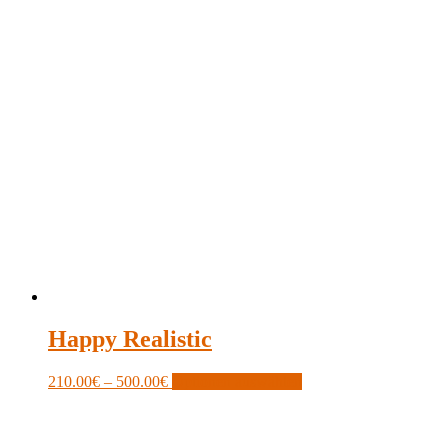
Happy Realistic
Price
This
210.00
€
–
500.00
€
Optionen auswählen
range:
product
210.00€
has
through
multiple