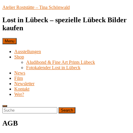
Skip
Atelier Roststätte – Tina Schönwald
to
content
Lost in Lübeck – spezielle Lübeck Bilder
kaufen
Menu
Ausstellungen
Shop
Aludibond & Fine Art Prints Lübeck
Fotokalender Lost in Lübeck
News
Film
Newsletter
Kontakt
Wer?
Search
Search
Search
for:
AGB