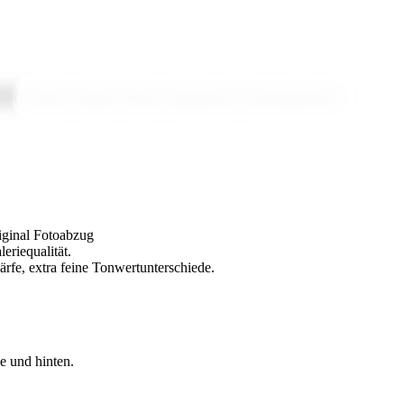
orte:
abends
,
altstadt
,
brücke
,
dämmerung
,
sonnenuntergang
iginal Fotoabzug
eriequalität.
härfe, extra feine Tonwertunterschiede.
e und hinten.