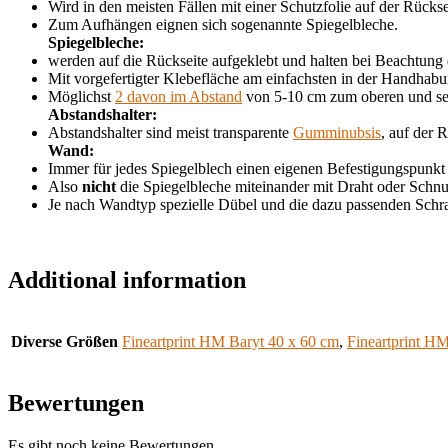
Wird in den meisten Fällen mit einer Schutzfolie auf der Rück
Zum Aufhängen eignen sich sogenannte Spiegelbleche.
Spiegelbleche:
werden auf die Rückseite aufgeklebt und halten bei Beachtung
Mit vorgefertigter Klebefläche am einfachsten in der Handhabu
Möglichst
2 davon im Abstand
von 5-10 cm zum oberen und sei
Abstandshalter:
Abstandshalter sind meist transparente
Gumminubsis
, auf der 
Wand:
Immer für jedes Spiegelblech einen eigenen Befestigungspunkt
Also
nicht
die Spiegelbleche miteinander mit Draht oder Schnu
Je nach Wandtyp spezielle Dübel und die dazu passenden Sch
Additional information
Diverse Größen
Fineartprint HM Baryt 40 x 60 cm
,
Fineartprint H
Bewertungen
Es gibt noch keine Bewertungen.