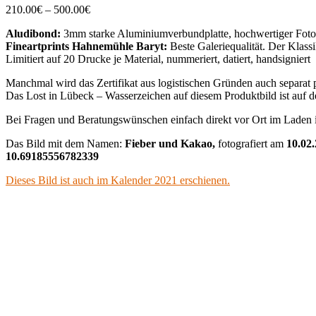
Price
210.00
€
–
500.00
€
range:
Aludibond:
3mm starke Aluminiumverbundplatte, hochwertiger Foto
210.00€
Fineartprints Hahnemühle Baryt:
Beste Galeriequalität. Der Klassi
through
Limitiert auf 20 Drucke je Material, nummeriert, datiert, handsigniert
500.00€
Manchmal wird das Zertifikat aus logistischen Gründen auch separat p
Das Lost in Lübeck – Wasserzeichen auf diesem Produktbild ist auf de
Bei Fragen und Beratungswünschen einfach direkt vor Ort im Laden
Das Bild mit dem Namen:
Fieber und Kakao,
fotografiert am
10.02
10.69185556782339
Dieses Bild ist auch im Kalender 2021 erschienen.