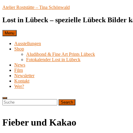
Skip
Atelier Roststätte – Tina Schönwald
to
content
Lost in Lübeck – spezielle Lübeck Bilder 
Menu
Ausstellungen
Shop
Aludibond & Fine Art Prints Lübeck
Fotokalender Lost in Lübeck
News
Film
Newsletter
Kontakt
Wer?
Search
Search
Search
for:
Fieber und Kakao