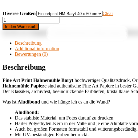
Diverse Größen
Clear
Fieber
und
In den Warenkorb
Kakao
Art.-Nr.:
k.A.
Kategorie:
Aludibond & Fine Art Prints Lübeck
Stichw
quantity
Beschreibung
Additional information
Bewertungen (0)
Beschreibung
Fine Art Print Hahnemühle
Baryt
hochwertiger Qualitätsdruck, Or
Hahnemühle Papiere
sind authentische Fine Art Papiere in bester Gal
Der Klassiker, archivfest, beeindruckende Farbtiefen, kristallklare Sc
Was ist
Aludibond
und wie hänge ich es an die Wand?
Aludibond:
Das stabilste Material, um Fotos darauf zu drucken.
Harter Polyethylen-Kern in der Mitte und je eine Aluplatte vorn
Auch bei großen Formaten formstabil und witterungsbeständig.
Mit UV-beständigen Farben bedruckt.