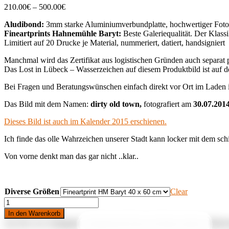
Price
210.00
€
–
500.00
€
range:
Aludibond:
3mm starke Aluminiumverbundplatte, hochwertiger Foto
210.00€
Fineartprints Hahnemühle Baryt:
Beste Galeriequalität. Der Klassi
through
Limitiert auf 20 Drucke je Material, nummeriert, datiert, handsigniert
500.00€
Manchmal wird das Zertifikat aus logistischen Gründen auch separat p
Das Lost in Lübeck – Wasserzeichen auf diesem Produktbild ist auf de
Bei Fragen und Beratungswünschen einfach direkt vor Ort im Laden
Das Bild mit dem Namen:
dirty old town,
fotografiert am
30.07.201
Dieses Bild ist auch im Kalender 2015 erschienen.
Ich finde das olle Wahrzeichen unserer Stadt kann locker mit dem sch
Von vorne denkt man das gar nicht ..klar..
Diverse Größen
Clear
Dirty
old
In den Warenkorb
town
Art.-Nr.:
k.A.
Kategorie:
Aludibond & Fine Art Prints Lübeck
Stichw
quantity