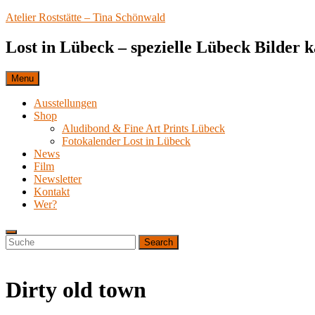
Skip
Atelier Roststätte – Tina Schönwald
to
content
Lost in Lübeck – spezielle Lübeck Bilder 
Menu
Ausstellungen
Shop
Aludibond & Fine Art Prints Lübeck
Fotokalender Lost in Lübeck
News
Film
Newsletter
Kontakt
Wer?
Search
Search
Search
for:
Dirty old town