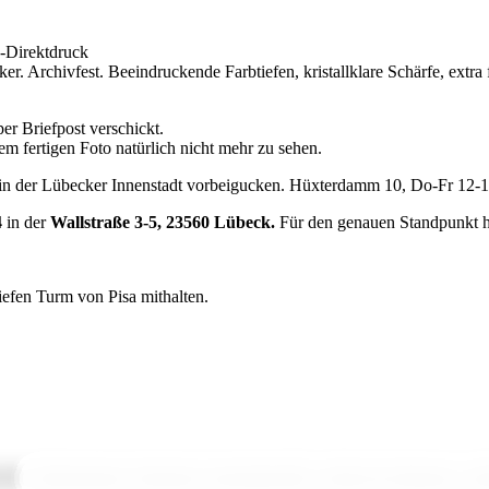
-Direktdruck
ker. Archivfest. Beeindruckende Farbtiefen, kristallklare Schärfe, extra
er Briefpost verschickt.
m fertigen Foto natürlich nicht mehr zu sehen.
 in der Lübecker Innenstadt vorbeigucken. Hüxterdamm 10, Do-Fr 12-
4
in der
Wallstraße 3-5, 23560 Lübeck.
Für den genauen Standpunkt h
iefen Turm von Pisa mithalten.
orte:
folterkammer
,
holstentor
,
kunsttankstelle
,
schulze & oltmanns
,
wal