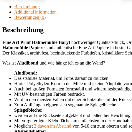
Beschreibung
Additional information
Bewertungen (0)
Beschreibung
Fine Art Print Hahnemühle
Baryt
hochwertiger Qualitätsdruck, Or
Hahnemühle Papiere
sind authentische Fine Art Papiere in bester Gal
Der Klassiker, archivfest, beeindruckende Farbtiefen, kristallklare Sc
Was ist
Aludibond
und wie hänge ich es an die Wand?
Aludibond:
Das stabilste Material, um Fotos darauf zu drucken.
Harter Polyethylen-Kern in der Mitte und je eine Aluplatte vorn
Auch bei großen Formaten formstabil und witterungsbeständig.
Mit UV-beständigen Farben bedruckt.
Wird in den meisten Fällen mit einer Schutzfolie auf der Rück
Zum Aufhängen eignen sich sogenannte Spiegelbleche.
Spiegelbleche:
werden auf die Rückseite aufgeklebt und halten bei Beachtung
Mit vorgefertigter Klebefläche am einfachsten in der Handhabu
Möglichst
2 davon im Abstand
von 5-10 cm zum oberen und sei
Abstandshalter: