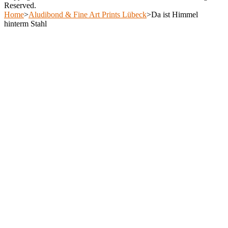
Reserved.
on
Scroll
Home
>
Aludibond & Fine Art Prints Lübeck
>
Da ist Himmel
the
Up
hinterm Stahl
product
Scroll
page
Up