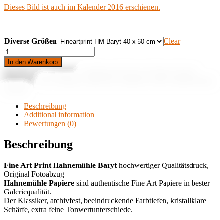
Dieses Bild ist auch im Kalender 2016 erschienen.
Diverse Größen
Clear
Da
ist
In den Warenkorb
Himmel
Art.-Nr.:
k.A.
Kategorie:
Aludibond & Fine Art Prints Lübeck
hinterm
Stichworte:
bio
,
bioladen
,
landwege
,
parkdeck
,
stahl
,
treppengiebel
,
Stahl
wolken
quantity
Beschreibung
Additional information
Bewertungen (0)
Beschreibung
Fine Art Print Hahnemühle
Baryt
hochwertiger Qualitätsdruck,
Original Fotoabzug
Hahnemühle Papiere
sind authentische Fine Art Papiere in bester
Galeriequalität.
Der Klassiker, archivfest, beeindruckende Farbtiefen, kristallklare
Schärfe, extra feine Tonwertunterschiede.