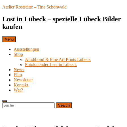
Skip
Atelier Roststätte – Tina Schönwald
to
content
Lost in Lübeck – spezielle Lübeck Bilder
kaufen
Menu
Ausstellungen
Shop
Aludibond & Fine Art Prints Lübeck
Fotokalender Lost in Lübeck
News
Film
Newsletter
Kontakt
Wer?
Search
Search
Search
for: