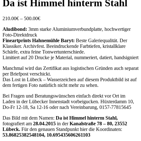
Da ist Himmel hinterm Stahl
Price
210.00
€
–
500.00
€
range:
Aludibond:
3mm starke Aluminiumverbundplatte, hochwertiger
210.00€
Foto-Direktdruck
through
Fineartprints Hahnemühle Baryt:
Beste Galeriequalität. Der
500.00€
Klassiker. Archivfest. Beeindruckende Farbtiefen, kristallklare
Schärfe, extra feine Tonwertunterschiede.
Limitiert auf 20 Drucke je Material, nummeriert, datiert, handsigniert
Manchmal wird das Zertifikat aus logistischen Gründen auch separat
per Briefpost verschickt.
Das Lost in Lübeck – Wasserzeichen auf diesem Produktbild ist auf
dem fertigen Foto natürlich nicht mehr zu sehen.
Bei Fragen und Beratungswünschen einfach direkt vor Ort im
Laden in der Lübecker Innenstadt vorbeigucken. Hüxterdamm 10,
Do-Fr 12-18, Sa 12-16 oder nach Vereinbarung, 0157-77815645
Das Bild mit dem Namen:
Da ist Himmel hinterm Stahl,
fotografiert am
28.04.2015
in der
Kanalstraße 78 – 80, 23552
Lübeck.
Für den genauen Standpunkt hier die Koordinaten:
53.86825382548104, 10.695435606261103