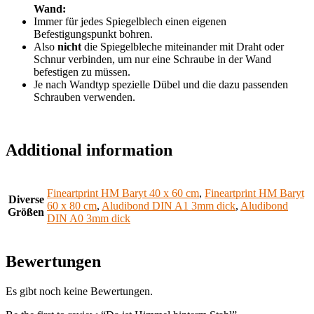
Wand:
Immer für jedes Spiegelblech einen eigenen
Befestigungspunkt bohren.
Also
nicht
die Spiegelbleche miteinander mit Draht oder
Schnur verbinden, um nur eine Schraube in der Wand
befestigen zu müssen.
Je nach Wandtyp spezielle Dübel und die dazu passenden
Schrauben verwenden.
Additional information
Fineartprint HM Baryt 40 x 60 cm
,
Fineartprint HM Baryt
Diverse
60 x 80 cm
,
Aludibond DIN A1 3mm dick
,
Aludibond
Größen
DIN A0 3mm dick
Bewertungen
Es gibt noch keine Bewertungen.