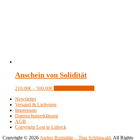
Anschein von Solidität
Price
This
210.00
€
–
500.00
€
Optionen auswählen
range:
product
Newsletter
210.00€
has
Versand & Lieferung
through
multiple
Impressum
500.00€
variants.
Datenschutzerklärung
The
AGB
options
Copyright Lost in Lübeck
may
be
Copyright © 2026
Atelier Roststätte – Tina Schönwald
. All Rights
chosen