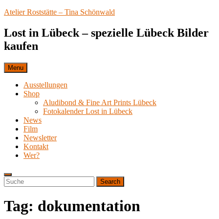
Skip
Atelier Roststätte – Tina Schönwald
to
content
Lost in Lübeck – spezielle Lübeck Bilder
kaufen
Menu
Ausstellungen
Shop
Aludibond & Fine Art Prints Lübeck
Fotokalender Lost in Lübeck
News
Film
Newsletter
Kontakt
Wer?
Search
Search
Search
for:
Tag:
dokumentation