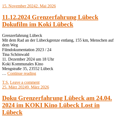
Posted
15. November 2024
2. Mai 2026
on
11.12.2024 Grenzerfahrung Lübeck
Dokufilm im Koki Lübeck
Grenzerfahrung Lübeck
Mit dem Rad an der Lübeckgrenze entlang, 155 km, Menschen auf
dem Weg
Filmdokumentation 2023 / 24
Tina Schönwald
11. Dezember 2024 um 18 Uhr
Koki Kommunales Kino
Mengstraße 35, 23552 Lübeck
11.12.2024
…
Continue reading
Grenzerfahrung
by
T.S.
Leave a comment
Lübeck
Posted
25. März 2024
9. März 2026
Dokufilm
on
im
Koki
Doku Grenzerfahrung Lübeck am 24.04.
Lübeck
2024 im KOKI Kino Lübeck Lost in
Lübeck