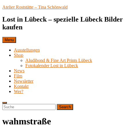
Skip
Atelier Roststätte – Tina Schönwald
to
content
Lost in Lübeck – spezielle Lübeck Bilder
kaufen
Menu
Ausstellungen
Shop
Aludibond & Fine Art Prints Lübeck
Fotokalender Lost in Lübeck
News
Film
Newsletter
Kontakt
Wer?
Search
Search
Search
for:
wahmstraße