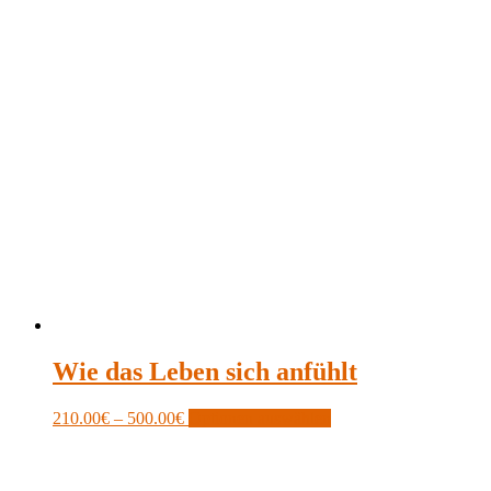
Wie das Leben sich anfühlt
Price
This
210.00
€
–
500.00
€
Optionen auswählen
range:
product
210.00€
has
through
multiple