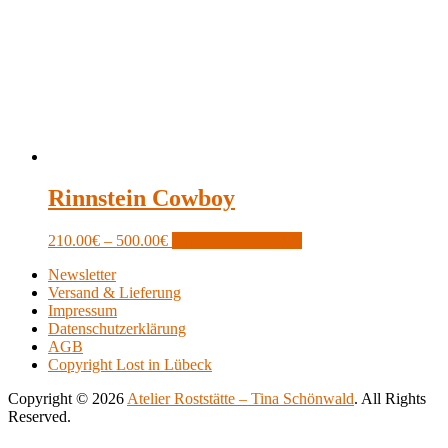
Rinnstein Cowboy
Price
This
210.00
€
–
500.00
€
Optionen auswählen
range:
product
Newsletter
210.00€
has
Versand & Lieferung
through
multiple
Impressum
500.00€
variants.
Datenschutzerklärung
The
AGB
options
Copyright Lost in Lübeck
may
be
Copyright © 2026
Atelier Roststätte – Tina Schönwald
. All Rights
chosen
Reserved.
on
Scroll
Scroll
the