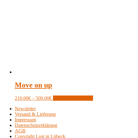
Move on up
Price
This
210.00
€
–
500.00
€
Optionen auswählen
range:
product
Newsletter
210.00€
has
Versand & Lieferung
through
multiple
Impressum
500.00€
variants.
Datenschutzerklärung
The
AGB
options
Copyright Lost in Lübeck
may