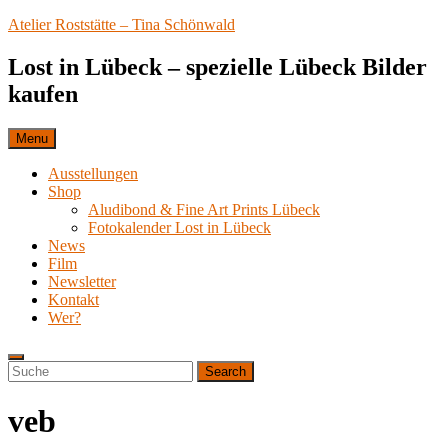
Skip
Atelier Roststätte – Tina Schönwald
to
content
Lost in Lübeck – spezielle Lübeck Bilder
kaufen
Menu
Ausstellungen
Shop
Aludibond & Fine Art Prints Lübeck
Fotokalender Lost in Lübeck
News
Film
Newsletter
Kontakt
Wer?
Search
Search
Search
for:
veb