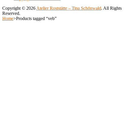
be
Copyright © 2026
Atelier Roststätte – Tina Schönwald
. All Rights
chosen
Reserved.
on
Scroll
Home
>
Products tagged “veb”
the
Up
Scroll
product
Up
page