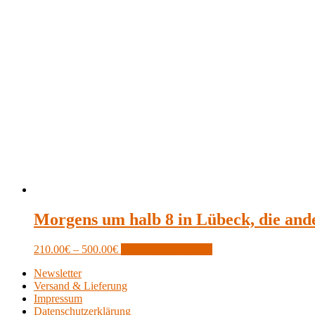
Morgens um halb 8 in Lübeck, die and
Price
This
210.00
€
–
500.00
€
Optionen auswählen
range:
product
Newsletter
210.00€
has
Versand & Lieferung
through
multiple
Impressum
500.00€
variants.
Datenschutzerklärung
The