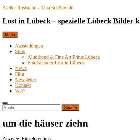
Skip
Atelier Roststätte – Tina Schönwald
to
content
Lost in Lübeck – spezielle Lübeck Bilder 
Menu
Ausstellungen
Shop
Aludibond & Fine Art Prints Lübeck
Fotokalender Lost in Lübeck
News
Film
Newsletter
Kontakt
Wer?
Search
Search
Search
for:
um die häuser ziehn
Anzeige: Einzelergebnis