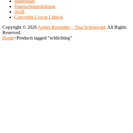
Impressum
500.00€
variants.
Datenschutzerklärung
The
AGB
options
Copyright Lost in Lübeck
may
be
Copyright © 2026
Atelier Roststätte – Tina Schönwald
. All Rights
chosen
Reserved.
on
Scroll
Home
>
Products tagged “schlichting”
the
Up
Scroll
product
Up
page