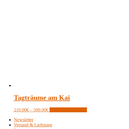
Tagträume am Kai
Price
This
210.00
€
–
500.00
€
Optionen auswählen
range:
product
Newsletter
210.00€
has
Versand & Lieferung
through
multiple