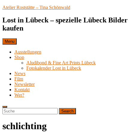
Skip
Atelier Roststätte – Tina Schönwald
to
content
Lost in Lübeck – spezielle Lübeck Bilder
kaufen
Menu
Ausstellungen
Shop
Aludibond & Fine Art Prints Lübeck
Fotokalender Lost in Lübeck
News
Film
Newsletter
Kontakt
Wer?
Search
Search
Search
for:
schlichting