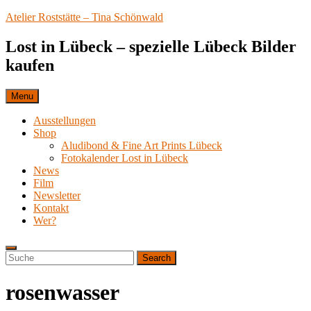
Skip
Atelier Roststätte – Tina Schönwald
to
content
Lost in Lübeck – spezielle Lübeck Bilder
kaufen
Menu
Ausstellungen
Shop
Aludibond & Fine Art Prints Lübeck
Fotokalender Lost in Lübeck
News
Film
Newsletter
Kontakt
Wer?
Search
Search
Search
for:
rosenwasser