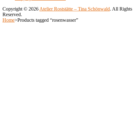
be
Copyright © 2026
Atelier Roststätte – Tina Schönwald
. All Rights
chosen
Reserved.
on
Scroll
Home
>
Products tagged “rosenwasser”
the
Up
Scroll
product
Up
page