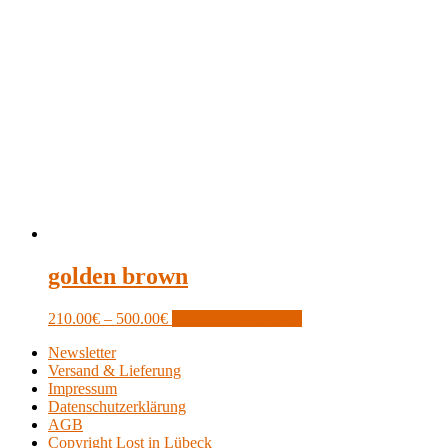
golden brown
Price
This
210.00
€
–
500.00
€
Optionen auswählen
range:
product
Newsletter
210.00€
has
Versand & Lieferung
through
multiple
Impressum
500.00€
variants.
Datenschutzerklärung
The
AGB
options
Copyright Lost in Lübeck
may