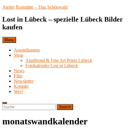
Skip
Atelier Roststätte – Tina Schönwald
to
content
Lost in Lübeck – spezielle Lübeck Bilder
kaufen
Menu
Ausstellungen
Shop
Aludibond & Fine Art Prints Lübeck
Fotokalender Lost in Lübeck
News
Film
Newsletter
Kontakt
Wer?
Search
Search
Search
for:
monatswandkalender