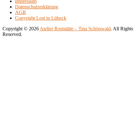
Impressum
500.00€
variants.
Datenschutzerklärung
The
AGB
options
Copyright Lost in Lübeck
may
be
Copyright © 2026
Atelier Roststätte – Tina Schönwald
. All Rights
chosen
Reserved.
on
Scroll
Scroll
the
Up
Up
product
page