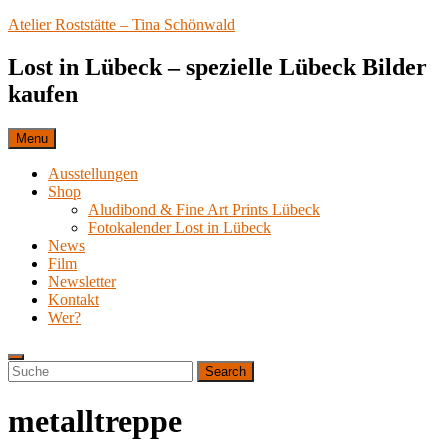
Skip
Atelier Roststätte – Tina Schönwald
to
content
Lost in Lübeck – spezielle Lübeck Bilder
kaufen
Menu
Ausstellungen
Shop
Aludibond & Fine Art Prints Lübeck
Fotokalender Lost in Lübeck
News
Film
Newsletter
Kontakt
Wer?
Search
Search
Search
for:
metalltreppe