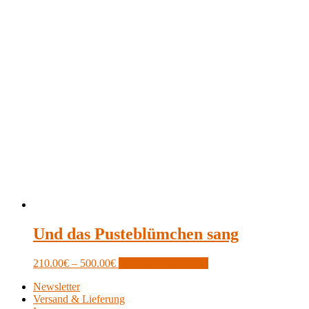
Und das Pusteblümchen sang
Price
This
210.00
€
–
500.00
€
Optionen auswählen
range:
product
Newsletter
210.00€
has
Versand & Lieferung
through
multiple