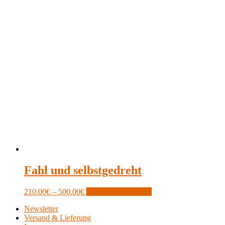
Fahl und selbstgedreht
Price
This
210.00
€
–
500.00
€
Optionen auswählen
range:
product
Newsletter
210.00€
has
Versand & Lieferung
through
multiple