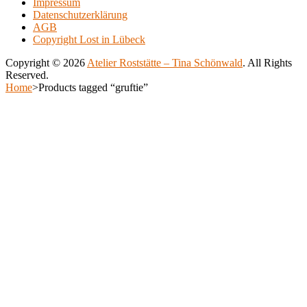
Impressum
500.00€
variants.
Datenschutzerklärung
The
AGB
options
Copyright Lost in Lübeck
may
be
Copyright © 2026
Atelier Roststätte – Tina Schönwald
. All Rights
chosen
Reserved.
on
Scroll
Home
>
Products tagged “gruftie”
the
Up
Scroll
product
Up
page