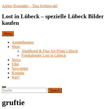
Skip
Atelier Roststätte – Tina Schönwald
to
content
Lost in Lübeck – spezielle Lübeck Bilder
kaufen
Menu
Ausstellungen
Shop
Aludibond & Fine Art Prints Lübeck
Fotokalender Lost in Lübeck
News
Film
Newsletter
Kontakt
Wer?
Search
Search
Search
for:
gruftie