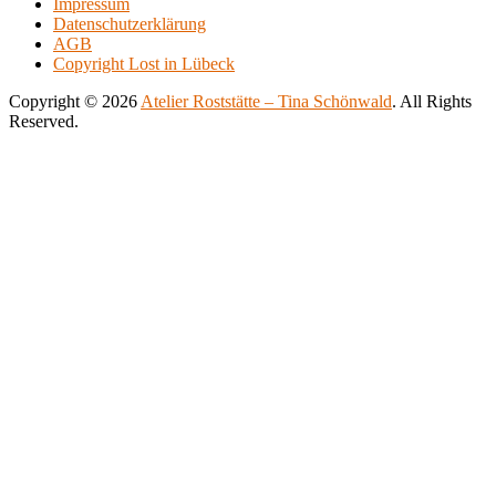
Impressum
500.00€
variants.
Datenschutzerklärung
The
AGB
options
Copyright Lost in Lübeck
may
be
Copyright © 2026
Atelier Roststätte – Tina Schönwald
. All Rights
chosen
Reserved.
on
Scroll
Scroll
the
Up
Up
product
page