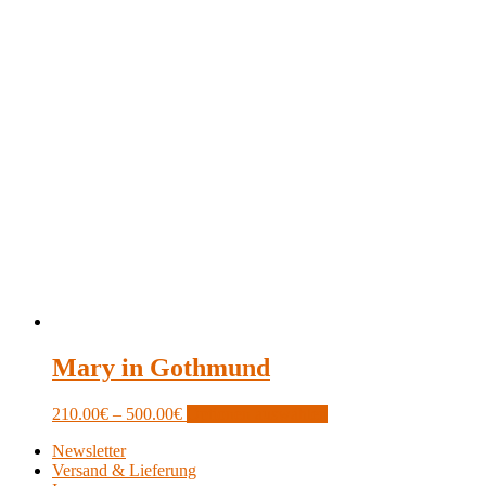
Mary in Gothmund
Price
This
210.00
€
–
500.00
€
Optionen auswählen
range:
product
Newsletter
210.00€
has
Versand & Lieferung
through
multiple