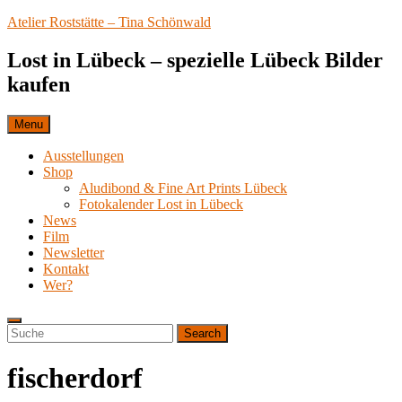
Skip
Atelier Roststätte – Tina Schönwald
to
content
Lost in Lübeck – spezielle Lübeck Bilder
kaufen
Menu
Ausstellungen
Shop
Aludibond & Fine Art Prints Lübeck
Fotokalender Lost in Lübeck
News
Film
Newsletter
Kontakt
Wer?
Search
Search
Search
for:
fischerdorf