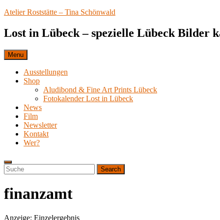
Skip
Atelier Roststätte – Tina Schönwald
to
content
Lost in Lübeck – spezielle Lübeck Bilder 
Menu
Ausstellungen
Shop
Aludibond & Fine Art Prints Lübeck
Fotokalender Lost in Lübeck
News
Film
Newsletter
Kontakt
Wer?
Search
Search
Search
for:
finanzamt
Anzeige: Einzelergebnis