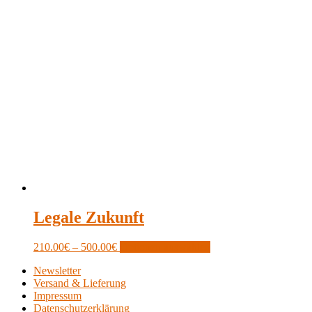
Legale Zukunft
Price
This
210.00
€
–
500.00
€
Optionen auswählen
range:
product
Newsletter
210.00€
has
Versand & Lieferung
through
multiple
Impressum
500.00€
variants.
Datenschutzerklärung
The