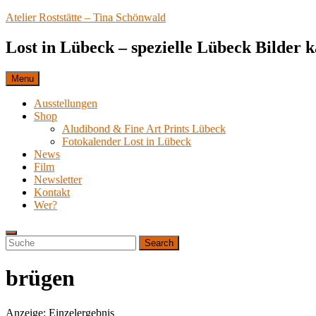
Skip
Atelier Roststätte – Tina Schönwald
to
content
Lost in Lübeck – spezielle Lübeck Bilder 
Menu
Ausstellungen
Shop
Aludibond & Fine Art Prints Lübeck
Fotokalender Lost in Lübeck
News
Film
Newsletter
Kontakt
Wer?
Search
Search
Search
for:
brügen
Anzeige: Einzelergebnis