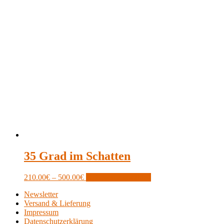
35 Grad im Schatten
Price
This
210.00
€
–
500.00
€
Optionen auswählen
range:
product
Newsletter
210.00€
has
Versand & Lieferung
through
multiple
Impressum
500.00€
variants.
Datenschutzerklärung
The