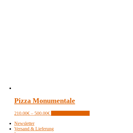
Pizza Monumentale
Price
This
210.00
€
–
500.00
€
Optionen auswählen
range:
product
Newsletter
210.00€
has
Versand & Lieferung
through
multiple