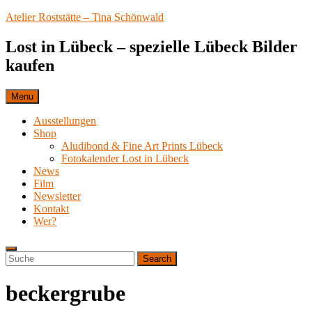
Skip
Atelier Roststätte – Tina Schönwald
to
content
Lost in Lübeck – spezielle Lübeck Bilder
kaufen
Menu
Ausstellungen
Shop
Aludibond & Fine Art Prints Lübeck
Fotokalender Lost in Lübeck
News
Film
Newsletter
Kontakt
Wer?
Search
Search
Search
for:
beckergrube