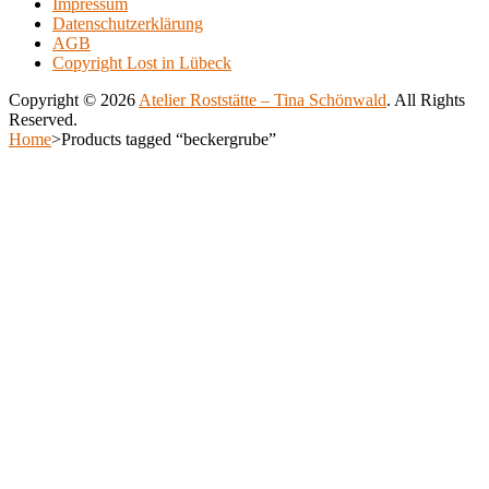
Impressum
500.00€
variants.
Datenschutzerklärung
The
AGB
options
Copyright Lost in Lübeck
may
be
Copyright © 2026
Atelier Roststätte – Tina Schönwald
. All Rights
chosen
Reserved.
on
Scroll
Home
>
Products tagged “beckergrube”
the
Up
Scroll
product
Up
page