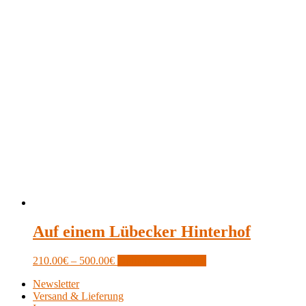
Auf einem Lübecker Hinterhof
Price
This
210.00
€
–
500.00
€
Optionen auswählen
range:
product
Newsletter
210.00€
has
Versand & Lieferung
through
multiple