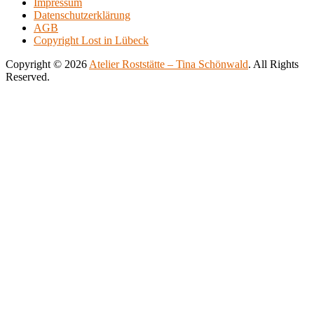
Impressum
500.00€
variants.
Datenschutzerklärung
The
AGB
options
Copyright Lost in Lübeck
may
be
Copyright © 2026
Atelier Roststätte – Tina Schönwald
. All Rights
chosen
Reserved.
on
Scroll
Scroll
the
Up
Up
product
page