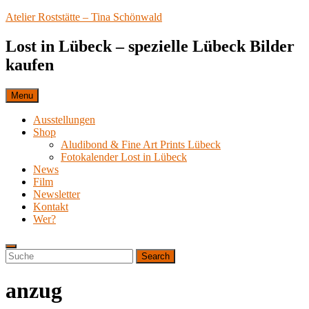
Skip
Atelier Roststätte – Tina Schönwald
to
content
Lost in Lübeck – spezielle Lübeck Bilder
kaufen
Menu
Ausstellungen
Shop
Aludibond & Fine Art Prints Lübeck
Fotokalender Lost in Lübeck
News
Film
Newsletter
Kontakt
Wer?
Search
Search
Search
for:
anzug